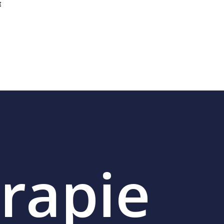
€
0
€
rapie