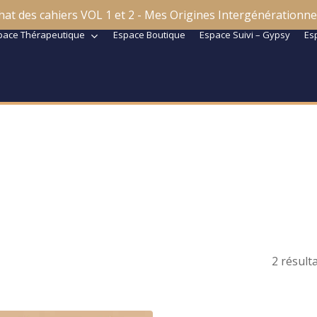
hat des cahiers VOL 1 et 2 - Mes Origines Intergénérationnel
pace Thérapeutique
Espace Boutique
Espace Suivi – Gypsy
Es
2 résulta