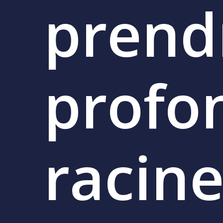
prend
profo
racin