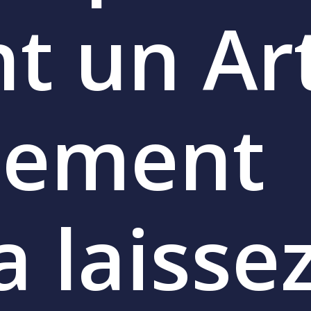
nt
un
Ar
lement
a
laisse