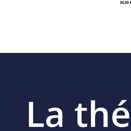
30,00
20,00
€
30,0
La
thé