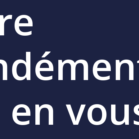
re
ndémen
e
en
vou