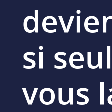
devie
si
seu
vous
l