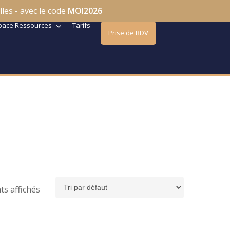
les - avec le code
MOI2026
pace Ressources
Tarifs
Prise de RDV
ts affichés