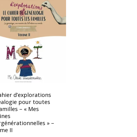
ahier d’explorations
alogie pour toutes
familles – « Mes
ines
rgénérationnelles » –
me II