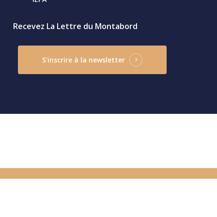
Recevez La Lettre du Montabord
S'inscrire à la newsletter
© 2026 Caroline Derumigny.
Mentions légales
-
Accompagné par
l'Agence AdNI
&
Corentin Delage